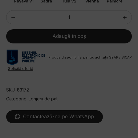
ven
Payava V1
Sadra
Tula V2
Vienna
Palmore
Marb
Cantitate
Lenjerie
de
Adaugă în coș
pat
Jaquard
Osela
Produs disponibil și pentru achiziții SEAP / SICAP
V6
Solicită ofertă
din
bumbac
SKU:
83172
100%
Categorie:
Lenjerii de pat
Contactează-ne pe WhatsApp