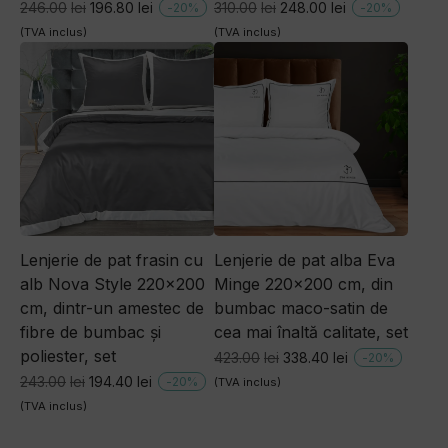
Prețul
Prețul
Prețul
Prețul
246.00
lei
196.80
lei
310.00
lei
248.00
lei
-
20
%
-
20
%
inițial
curent
inițial
curent
(TVA inclus)
(TVA inclus)
a
este:
a
este:
fost:
196.80lei.
fost:
248.00lei.
246.00lei.
310.00lei.
Lenjerie de pat frasin cu
Lenjerie de pat alba Eva
alb Nova Style 220×200
Minge 220×200 cm, din
cm, dintr-un amestec de
bumbac maco-satin de
fibre de bumbac și
cea mai înaltă calitate, set
poliester, set
Prețul
Prețul
423.00
lei
338.40
lei
-
20
%
inițial
curent
Prețul
Prețul
243.00
lei
194.40
lei
-
20
%
(TVA inclus)
a
este:
inițial
curent
(TVA inclus)
fost:
338.40lei.
a
este: