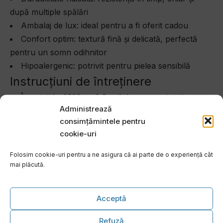
după multiple spălări
Ambalaj de lux: ideal pentru a fi oferit cadou
Confort optim: textură fină și delicată, perfectă
pentru un somn odihnitor
Hipoalergenic: potrivit pentru pielea sensibilă
Instrucțiuni de întreținere
Înmuiați la 40°C cu 1-2 gr/l detergent sintetic
Administrează
Spălare normală sau mecanică cu 4-5 gr/l
consimțămintele pentru
detergent sintetic
cookie-uri
Călcare la maxim 150°C
Evitați utilizarea sodei și a clorului
Folosim cookie-uri pentru a ne asigura că ai parte de o experiență cât
Se recomandă spălarea înainte de prima utilizare
mai plăcută.
De ce să alegi lenjeria de pat
Jaquard Osela V6
Acceptă
Lenjeria de pat Jaquard Osela V6 combină luxul și
Refuză