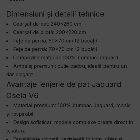
Dimensiuni și detalii tehnice
Cearșaf de pat: 240×260 cm
Cearșaf de pilotă: 200×220 cm
Fețe de pernă: 50×70 cm (2 bucăți)
Fețe de pernă: 70×70 cm (2 bucăți)
Compoziție material: 100% bumbac Jaquard
Ambalaj premium: cutie cadou, ideală pentru un
dar elegant
Avantaje lenjerie de pat Jaquard
Osela V6
Material premium: 100% bumbac Jaquard, moale
și respirabil
Design sofisticat: modele complexe create direct în
țesătură
Durabilitate ridicată: rezistență în timp, chiar și