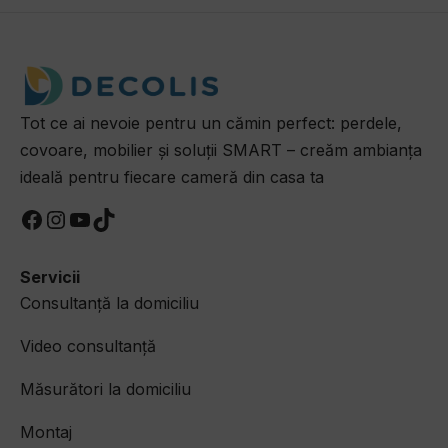
423.00lei.
fost:
194.40lei.
243.00lei.
Tot ce ai nevoie pentru un cămin perfect: perdele,
covoare, mobilier și soluții SMART – creăm ambianța
ideală pentru fiecare cameră din casa ta
Facebook
Instagram
YouTube
TikTok
Servicii
Consultanță la domiciliu
Video consultanță
Măsurători la domiciliu​
Montaj​