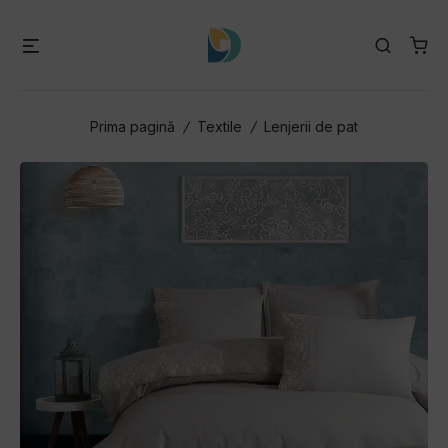
Skip
to
Menu
Search
content
Prima pagină
/
Textile
/
Lenjerii de pat