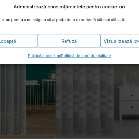
Administrează consimțămintele pentru cookie-uri
e-uri pentru a ne asigura că ai parte de o experiență cât mai plăcută.
 culoare alb cu gri
Perdea Anda culoare crem cu be
iniar
89.00
lei
metru liniar
(TVA inclus)
(TVA inclus)
Acceptă
Refuză
Vizualizează pr
Politică cookie-uri
Politică de confidențialitate