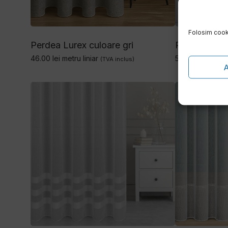
Folosim cooki
Perdea Lurex culoare gri
Perdea Bessy
46.00
lei
metru liniar
58.00
lei
metru l
(TVA inclus)