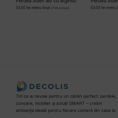
Perdea Aden alb cu argintiu
Perdea Aden 
53.00
lei
metru liniar
53.00
lei
metru l
(TVA inclus)
Tot ce ai nevoie pentru un cămin perfect: perdele,
covoare, mobilier și soluții SMART – creăm
ambianța ideală pentru fiecare cameră din casa ta