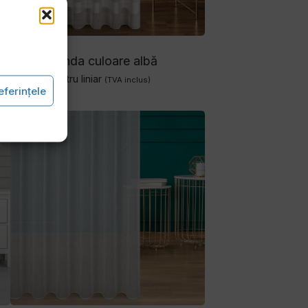
j
Perdea Anda culoare albă
89.00
lei
metru liniar
(TVA inclus)
eferințele