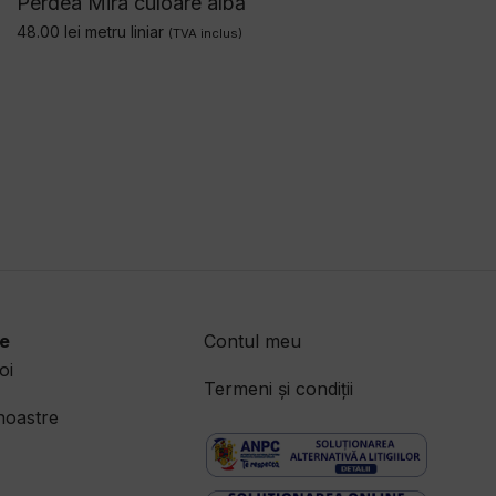
Perdea Mira culoare albă
48.00
lei
metru liniar
(TVA inclus)
e
Contul meu
oi
Termeni și condiții
 noastre