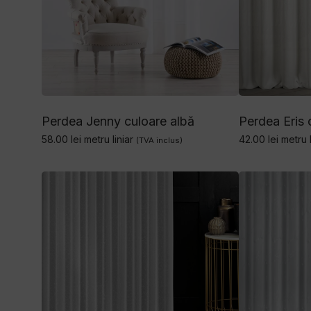
Perdea Jenny culoare albă
Perdea Eris 
58.00
lei
metru liniar
42.00
lei
metru l
(TVA inclus)