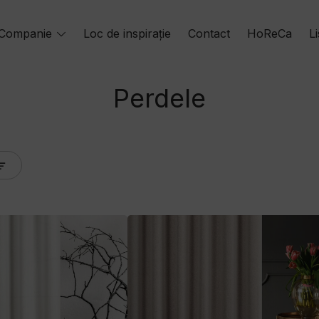
gle
Companie
Toggle
Loc de inspirație
Contact
HoReCa
L
u
menu
Perdele