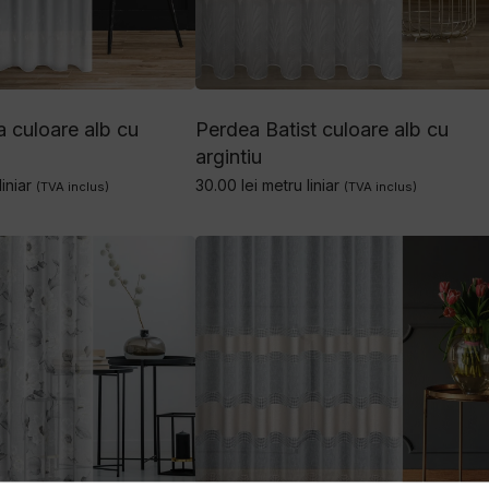
 culoare alb cu
Perdea Batist culoare alb cu
argintiu
iniar
30.00
lei
metru liniar
(TVA inclus)
(TVA inclus)