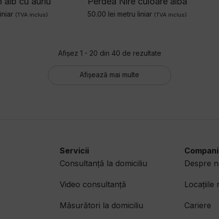
alb cu auriu
Perdea Nire culoare albă
iniar
50.00
lei
metru liniar
(TVA inclus)
(TVA inclus)
Afișez 1 - 20 din 40 de rezultate
Afișează mai multe
Servicii
Compani
Consultanță la domiciliu
Despre n
Video consultanță
Locațiile
Măsurători la domiciliu​
Cariere