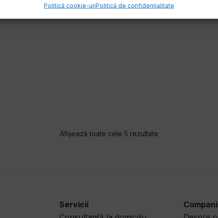
Politică cookie-uri
Politică de confidențialitate
Afișează toate cele 5 rezultate
Servicii
Compani
Consultanță la domiciliu
Despre n