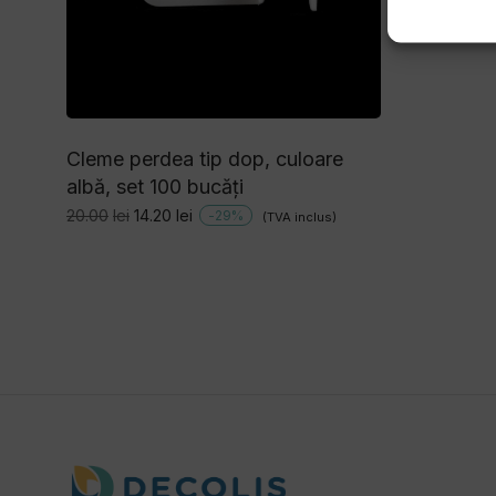
Cleme perdea tip dop, culoare
albă, set 100 bucăți
Prețul
Prețul
20.00
lei
14.20
lei
-
29
%
(TVA inclus)
inițial
curent
a
este:
fost:
14.20lei.
20.00lei.