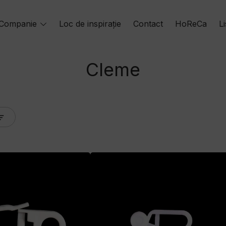
gle
Companie
Toggle
Loc de inspirație
Contact
HoReCa
L
u
menu
Cleme