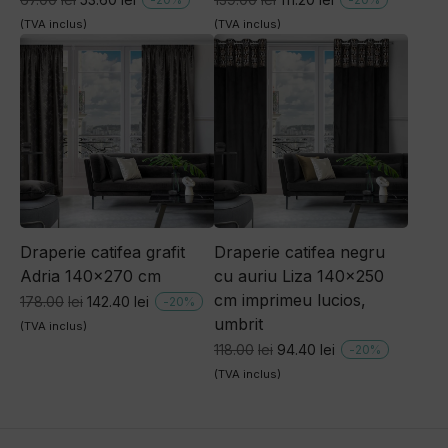
inițial
curent
inițial
curent
(TVA inclus)
(TVA inclus)
a
este:
a
este:
fost:
53.60lei.
fost:
111.20lei.
67.00lei.
139.00lei.
Draperie catifea grafit
Draperie catifea negru
Adria 140×270 cm
cu auriu Liza 140×250
cm imprimeu lucios,
Prețul
Prețul
178.00
lei
142.40
lei
-
20
%
umbrit
inițial
curent
(TVA inclus)
a
este:
Prețul
Prețul
118.00
lei
94.40
lei
-
20
%
fost:
142.40lei.
inițial
curent
(TVA inclus)
178.00lei.
a
este:
fost:
94.40lei.
118.00lei.