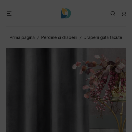
Skip
to
Menu
Search
content
Prima pagină
/
Perdele și draperii
/
Draperii gata facute