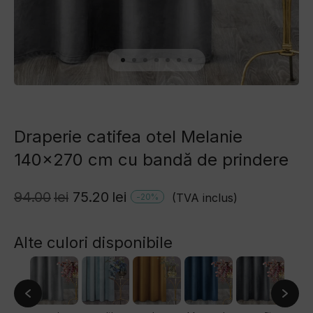
Draperie catifea otel Melanie
140×270 cm cu bandă de prindere
Prețul
Prețul
94.00
lei
75.20
lei
(TVA inclus)
-
20
%
inițial
curent
Alte culori disponibile
a
este:
fost:
75.20lei.
94.00lei.