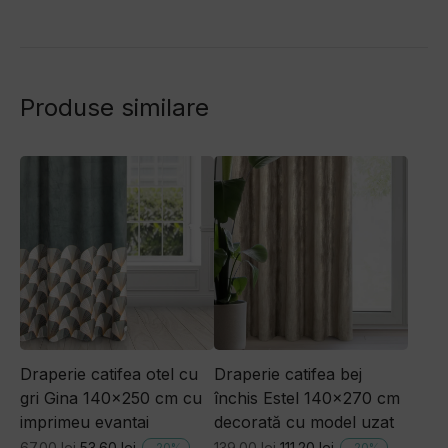
Produse similare
Draperie catifea otel cu
Draperie catifea bej
gri Gina 140×250 cm cu
închis Estel 140×270 cm
imprimeu evantai
decorată cu model uzat
Prețul
Prețul
Prețul
Prețul
67.00
lei
53.60
lei
139.00
lei
111.20
lei
-
20
%
-
20
%