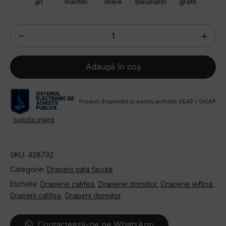
coaz
gri
maritim
miere
bleumarin
grafit
nea
chis
Cantitate
Draperie
catifea
Adaugă în coș
otel
Melanie
140x270
Produs disponibil și pentru achiziții SEAP / SICAP
cm
Solicită ofertă
cu
bandă
SKU:
428732
de
Categorie:
Draperii gata facute
prindere
Etichete:
Draperie catifea
,
Draperie dormitor
,
Draperie ieftina
,
Draperii catifea
,
Draperii dormitor
Contactează-ne pe WhatsApp