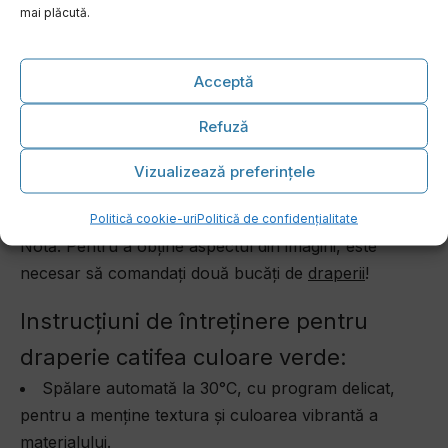
Textură moale și plăcută la atingere:
Catifeaua
mai plăcută.
conferă un plus de confort și căldură oricărei
încăperi.
Acceptă
Izolare termică și fonică:
Datorită densității mari,
draperia ajută la menținerea unei temperaturi optime
Refuză
și reduce zgomotul exterior.
Plisare spectaculoasă:
Formează falduri bogate
Vizualizează preferințele
care își păstrează bine forma, adăugând un aspect
îngrijit și ordonat.
Politică cookie-uri
Politică de confidențialitate
Notă: Pentru a obține aspectul din imagini, este
necesar să comandați două bucăți de
draperii
!
Instrucțiuni de întreținere pentru
draperie catifea culoare verde:
Spălare automată la 30°C, cu program delicat,
pentru a menține textura și culoarea vibrantă a
materialului.