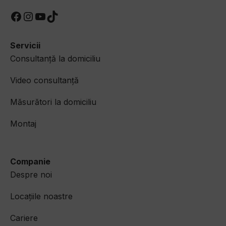
Facebook
Instagram
YouTube
TikTok
Servicii
Consultanță la domiciliu
Video consultanță
Măsurători la domiciliu​
Montaj​
Companie
Despre noi
Locațiile noastre
Cariere