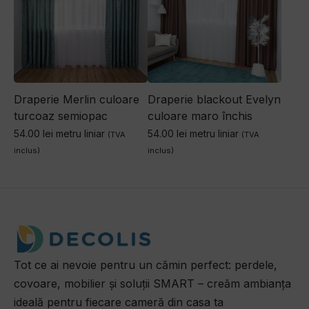
Draperie blackout Evelyn
Draperie Merlin culoare
culoare maro închis
turcoaz semiopac
54.00
lei
metru liniar
54.00
lei
metru liniar
(TVA
(TVA
inclus)
inclus)
Tot ce ai nevoie pentru un cămin perfect: perdele,
covoare, mobilier și soluții SMART – creăm ambianța
ideală pentru fiecare cameră din casa ta