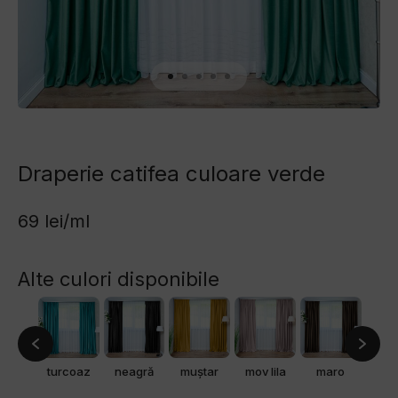
Draperie catifea culoare verde
69 lei/ml
Alte culori disponibile
rde
turcoaz
neagră
muștar
mov lila
maro
g
rald