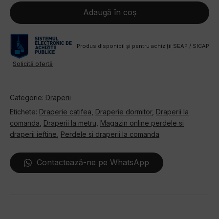
catifea
Adaugă în coș
culoare
verde
Produs disponibil și pentru achiziții SEAP / SICAP
Solicită ofertă
Categorie:
Draperii
Etichete:
Draperie catifea
,
Draperie dormitor
,
Draperii la
comanda
,
Draperii la metru
,
Magazin online perdele si
draperii ieftine
,
Perdele si draperii la comanda
Contactează-ne pe WhatsApp