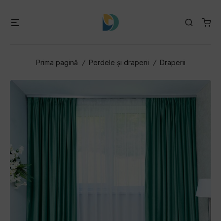
Skip
to
Menu
Search
content
Prima pagină
/
Perdele și draperii
/
Draperii