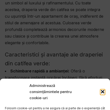
un simbol al luxului și rafinamentului. Cu toate
acestea, draperia verde din catifea se poate integra
cu ușurință într-un apartament de oraș, indiferent de
stilul de amenajare al acestuia. Culoarea verde
profundă completează armonios decorurile moderne
sau clasice și contribuie la crearea unei atmosfere
elegante și confortabile.
Caracteristici și avantaje ale draperiei
din catifea verde:
Schimbare rapidă a ambianței:
Oferă o
transformare instantă oricărei încăperi, fără eforturi
mari de amenajare.
Administrează
Versatilitate:
Potrivită pentru living, dining,
consimțămintele pentru
dormitor sau camera copiilor, datorită designului său
cookie-uri
elegant și texturii moi.
Folosim cookie-uri pentru a ne asigura că ai parte de o experiență cât